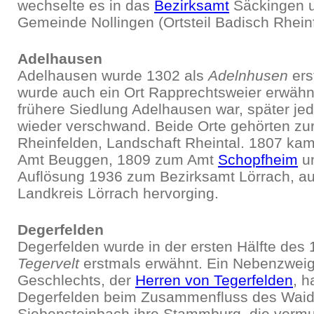
wechselte es in das
Bezirksamt
Säckingen u
Gemeinde Nollingen (Ortsteil Badisch Rheinf
Adelhausen
Adelhausen wurde 1302 als
Adelnhusen
ers
wurde auch ein Ort Rapprechtsweier erwähnt,
frühere Siedlung Adelhausen war, später je
wieder verschwand. Beide Orte gehörten zur
Rheinfelden, Landschaft Rheintal. 1807 k
Amt Beuggen, 1809 zum Amt
Schopfheim
un
Auflösung 1936 zum Bezirksamt Lörrach, a
Landkreis Lörrach hervorging.
Degerfelden
Degerfelden wurde in der ersten Hälfte des 
Tegervelt
erstmals erwähnt. Ein Nebenzweig
Geschlechts, der
Herren von Tegerfelden
, h
Degerfelden beim Zusammenfluss des Waid
Siebensteinbach ihre Stammburg, die vermut