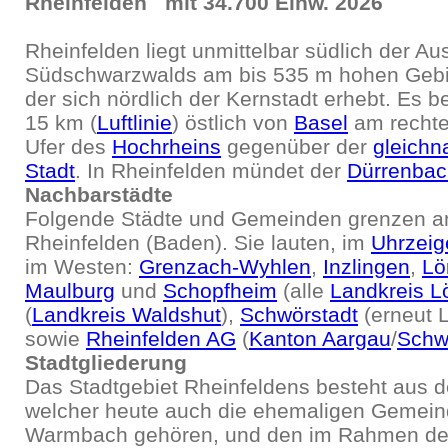
Rheinfelden mit 34.700 Einw. 2026
Rheinfelden liegt unmittelbar südlich der Au
Südschwarzwalds am bis 535 m hohen Geb
der sich nördlich der Kernstadt erhebt. Es b
15 km (
Luftlinie
) östlich von
Basel
am rechte
Ufer des
Hochrheins
gegenüber der
gleichn
Stadt
. In Rheinfelden mündet der
Dürrenbac
Nachbarstädte
Folgende Städte und Gemeinden grenzen an
Rheinfelden (Baden). Sie lauten, im
Uhrzeig
im Westen:
Grenzach-Wyhlen
,
Inzlingen
,
Lö
Maulburg
und
Schopfheim
(alle
Landkreis L
(
Landkreis Waldshut
),
Schwörstadt
(erneut L
sowie
Rheinfelden AG
(
Kanton Aargau
/
Schw
Stadtgliederung
Das Stadtgebiet Rheinfeldens besteht aus 
welcher heute auch die ehemaligen Gemein
Warmbach gehören, und den im Rahmen d