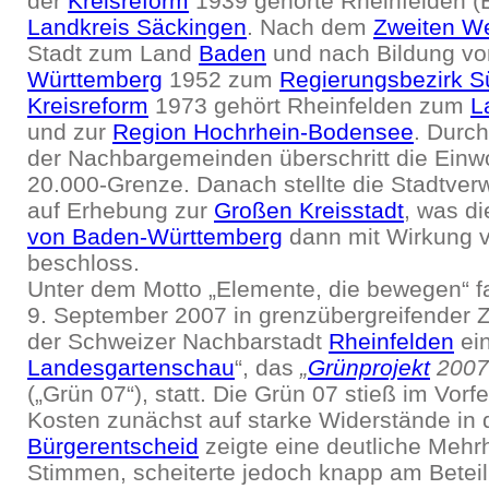
der
Kreisreform
1939 gehörte Rheinfelden 
Landkreis Säckingen
. Nach dem
Zweiten We
Stadt zum Land
Baden
und nach Bildung v
Württemberg
1952 zum
Regierungsbezirk 
Kreisreform
1973 gehört Rheinfelden zum
L
und zur
Region Hochrhein-Bodensee
. Durch
der Nachbargemeinden überschritt die Einw
20.000-Grenze. Danach stellte die Stadtver
auf Erhebung zur
Großen Kreisstadt
, was d
von Baden-Württemberg
dann mit Wirkung 
beschloss.
Unter dem Motto „Elemente, die bewegen“ f
9. September 2007 in grenzübergreifender
der Schweizer Nachbarstadt
Rheinfelden
ein
Landesgartenschau
“, das
„
Grünprojekt
2007 
(„Grün 07“), statt. Die Grün 07 stieß im Vorf
Kosten zunächst auf starke Widerstände in 
Bürgerentscheid
zeigte eine deutliche Mehr
Stimmen, scheiterte jedoch knapp am Betei