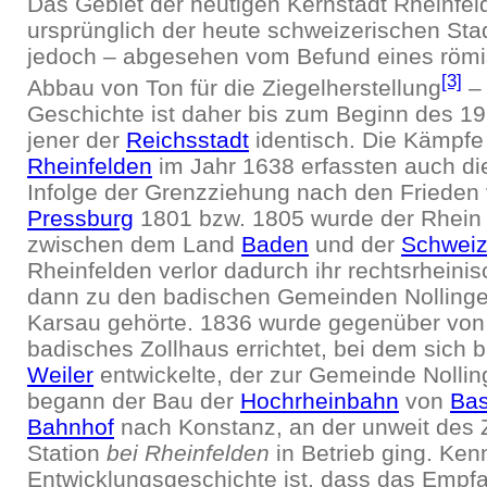
Das Gebiet der heutigen Kernstadt Rheinfel
ursprünglich der heute schweizerischen Sta
jedoch – abgesehen vom Befund eines römi
[3]
Abbau von Ton für die Ziegelherstellung
– 
Geschichte ist daher bis zum Beginn des 19
jener der
Reichsstadt
identisch. Die Kämpfe
Rheinfelden
im Jahr 1638 erfassten auch di
Infolge der Grenzziehung nach den Frieden
Pressburg
1801 bzw. 1805 wurde der Rhein
zwischen dem Land
Baden
und der
Schwei
Rheinfelden verlor dadurch ihr rechtsrheini
dann zu den badischen Gemeinden Nolling
Karsau gehörte. 1836 wurde gegenüber von 
badisches Zollhaus errichtet, bei dem sich b
Weiler
entwickelte, der zur Gemeinde Nollin
begann der Bau der
Hochrheinbahn
von
Bas
Bahnhof
nach Konstanz, an der unweit des 
Station
bei Rheinfelden
in Betrieb ging. Ken
Entwicklungsgeschichte ist, dass das Empf