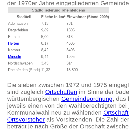
der 1970er Jahre eingegliederten Gemeinde
Stadtgliederung Rheinfeldens
Stadtteil
Fläche in km²
Einwohner (Stand 2009)
Adelhausen
7,13
731
Degerfelden
9,89
1505
Eichsel
5,00
818
Herten
8,17
4606
Karsau
8,42
3406
Minseln
9,44
1995
Nordschwaben
3,45
314
Rheinfelden (Stadt)
11,32
18.800
Die sieben zwischen 1972 und 1975 eingeg
sind zugleich
Ortschaften
im Sinne der bade
württembergischen
Gemeindeordnung
, das 
jeweils einen von den Wahlberechtigten bei 
Kommunalwahl neu zu wählenden
Ortschaft
Ortsvorsteher
als Vorsitzenden. Die Zahl der
beträgt je nach Größe der Ortschaft zwische