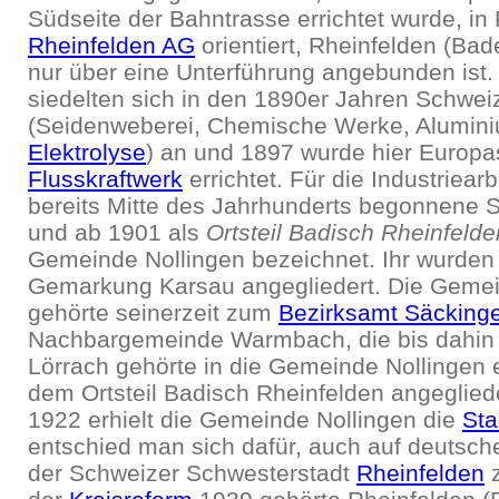
Südseite der Bahntrasse errichtet wurde, in
Rheinfelden AG
orientiert, Rheinfelden (Bad
nur über eine Unterführung angebunden ist.
siedelten sich in den 1890er Jahren Schwei
(Seidenweberei, Chemische Werke, Alumini
Elektrolyse
) an und 1897 wurde hier Europa
Flusskraftwerk
errichtet. Für die Industriear
bereits Mitte des Jahrhunderts begonnene 
und ab 1901 als
Ortsteil Badisch Rheinfelde
Gemeinde Nollingen bezeichnet. Ihr wurden 
Gemarkung Karsau angegliedert. Die Gemei
gehörte seinerzeit zum
Bezirksamt Säcking
Nachbargemeinde Warmbach, die bis dahin
Lörrach gehörte in die Gemeinde Nollingen 
dem Ortsteil Badisch Rheinfelden angeglied
1922 erhielt die Gemeinde Nollingen die
Sta
entschied man sich dafür, auch auf deutsc
der Schweizer Schwesterstadt
Rheinfelden
z