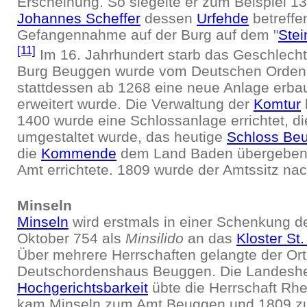
Erscheinung. So siegelte er zum Beispiel 13
Johannes Scheffer
dessen
Urfehde
betreffe
Gefangennahme auf der Burg auf dem "
Stei
[11]
Im 16. Jahrhundert starb das Geschlecht
Burg Beuggen wurde vom Deutschen Orden
stattdessen ab 1268 eine neue Anlage erbau
erweitert wurde. Die Verwaltung der
Komtur
1400 wurde eine Schlossanlage errichtet, di
umgestaltet wurde, das heutige
Schloss Be
die
Kommende
dem Land Baden übergeben, 
Amt errichtete. 1809 wurde der Amtssitz nac
Minseln
Minseln
wird erstmals in einer Schenkung d
Oktober 754 als
Minsilido
an das
Kloster St.
Über mehrere Herrschaften gelangte der Or
Deutschordenshaus Beuggen. Die Landeshe
Hochgerichtsbarkeit
übte die Herrschaft Rhe
kam Minseln zum Amt Beuggen und 1809 z