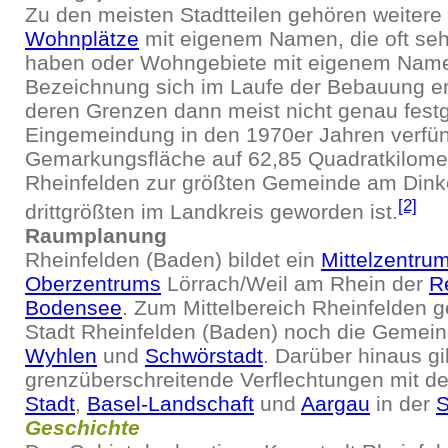
Zu den meisten Stadtteilen gehören weitere
Wohnplätze
mit eigenem Namen, die oft se
haben oder Wohngebiete mit eigenem Name
Bezeichnung sich im Laufe der Bebauung 
deren Grenzen dann meist nicht genau festge
Eingemeindung in den 1970er Jahren verfünf
Gemarkungsfläche auf 62,85 Quadratkilome
Rheinfelden zur größten Gemeinde am Dink
[2]
drittgrößten im Landkreis geworden ist.
Raumplanung
Rheinfelden (Baden) bildet ein
Mittelzentru
Oberzentrums
Lörrach/Weil am Rhein der
R
Bodensee
. Zum Mittelbereich Rheinfelden 
Stadt Rheinfelden (Baden) noch die Gemei
Wyhlen
und
Schwörstadt
. Darüber hinaus gi
grenzüberschreitende Verflechtungen mit 
Stadt
,
Basel-Landschaft
und
Aargau
in der
S
Geschichte