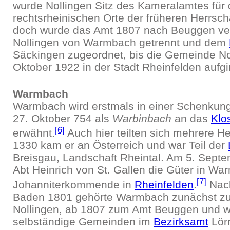
wurde Nollingen Sitz des Kameralamtes für 
rechtsrheinischen Orte der früheren Herrsch
doch wurde das Amt 1807 nach Beuggen ver
Nollingen von Warmbach getrennt und dem
Säckingen zugeordnet, bis die Gemeinde No
Oktober 1922 in der Stadt Rheinfelden aufgi
Warmbach
Warmbach wird erstmals in einer Schenkun
27. Oktober 754 als
Warbinbach
an das
Klo
[6]
erwähnt.
Auch hier teilten sich mehrere He
1330 kam er an Österreich und war Teil der
Breisgau, Landschaft Rheintal. Am 5. Sept
Abt Heinrich von St. Gallen die Güter in Wa
[7]
Johanniterkommende in
Rheinfelden
.
Nac
Baden 1801 gehörte Warmbach zunächst 
Nollingen, ab 1807 zum Amt Beuggen und w
selbständige Gemeinden im
Bezirksamt
Lör