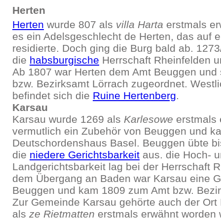
Herten
Herten
wurde 807 als
villa Harta
erstmals er
es ein Adelsgeschlecht de Herten, das auf 
residierte. Doch ging die Burg bald ab. 127
die
habsburgische
Herrschaft Rheinfelden 
Ab 1807 war Herten dem Amt Beuggen und 
bzw. Bezirksamt Lörrach zugeordnet. Westli
befindet sich die
Ruine Hertenberg
.
Karsau
Karsau wurde 1269 als
Karlesowe
erstmals 
vermutlich ein Zubehör von Beuggen und k
Deutschordenshaus Basel. Beuggen übte bi
die
niedere Gerichtsbarkeit
aus. die Hoch- 
Landgerichtsbarkeit lag bei der Herrschaft 
dem Übergang an Baden war Karsau eine 
Beuggen und kam 1809 zum Amt bzw. Bezir
Zur Gemeinde Karsau gehörte auch der Ort 
als
ze Rietmatten
erstmals erwähnt worden w