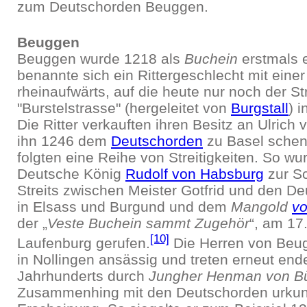
zum Deutschorden Beuggen.
Beuggen
Beuggen wurde 1218 als
Buchein
erstmals 
benannte sich ein Rittergeschlecht mit einer
rheinaufwärts, auf die heute nur noch der 
"Burstelstrasse" (hergeleitet von
Burgstall
) 
Die Ritter verkauften ihren Besitz an Ulrich
ihn 1246 dem
Deutschorden
zu Basel schen
folgten eine Reihe von Streitigkeiten. So wu
Deutsche König
Rudolf von Habsburg
zur Sc
Streits zwischen Meister Gotfrid und den D
in Elsass und Burgund und dem
Mangold
vo
der „
Veste Buchein sammt Zugehör
“, am 17
[10]
Laufenburg gerufen.
Die Herren von Beu
in Nollingen ansässig und treten erneut end
Jahrhunderts durch
Jungher Henman von B
Zusammenhing mit den Deutschorden urkund